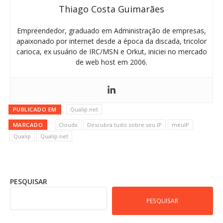
Thiago Costa Guimarães
Empreendedor, graduado em Administração de empresas,
apaixonado por internet desde a época da discada, tricolor
carioca, ex usuário de IRC/MSN e Orkut, iniciei no mercado
de web host em 2006.
PUBLICADO EM
Qualip.net
MARCADO
Cloudx
Descubra tudo sobre seu IP
meuIP
Qualip
Qualip.net
PESQUISAR
PESQUISAR