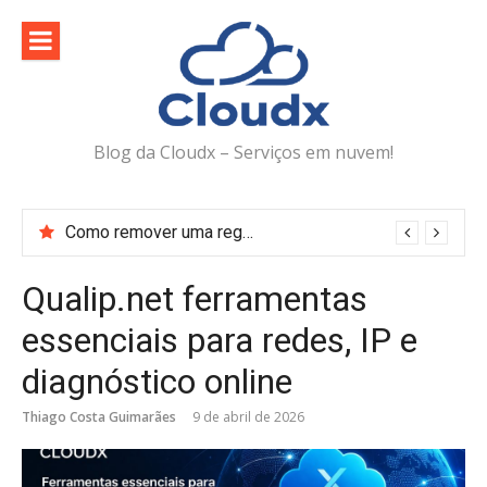
Pular
para
o
conteúdo
Blog da Cloudx – Serviços em nuvem!
Como remover uma regra do Web Application Firewall (WAF) no DirectAdmin
Qualip.net ferramentas
essenciais para redes, IP e
diagnóstico online
Thiago Costa Guimarães
9 de abril de 2026