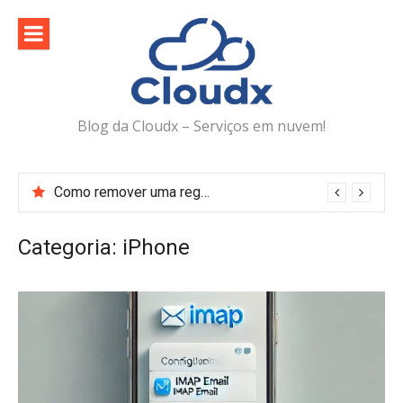
Pular
para
o
conteúdo
Blog da Cloudx – Serviços em nuvem!
Como remover uma regra do Web Application Firewall (WAF) no DirectAdmin
Categoria:
iPhone