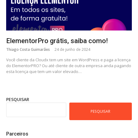
ElementorPro grátis, saiba como!
Thiago Costa Guimarães
24 de junho de 2024
Você cliente da Cloudx tem um site em WordPress e paga a licença
do ElementorPRO? Ou até cliente de outra empresa anda pagando
esta licença que tem um valor elevado…
PESQUISAR
PESQUISAR
Parceiros