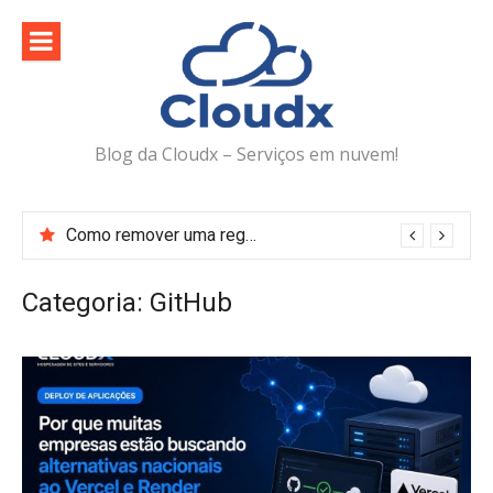
Pular
para
o
conteúdo
Blog da Cloudx – Serviços em nuvem!
Como remover uma regra do Web Application Firewall (WAF) no DirectAdmin
Categoria:
GitHub