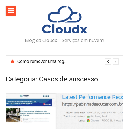
Pular
para
o
conteúdo
Blog da Cloudx – Serviços em nuvem!
Como remover uma regra do Web Application Firewall (WAF) no DirectAdmin
Categoria:
Casos de suscesso