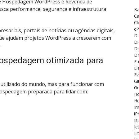
de Hospedagem WordPress e Revenda de
ca performance, segurança e infraestrutura
Ba
Ca
Cl
cP
presariais, portais de notícias ou agências digitais,
De
ue ajudam projetos WordPress a crescerem com
Di
.
Di
D
hospedagem otimizada para
E-
El
Ev
Gi
utilizado do mundo, mas para funcionar com
Gm
hospedagem preparada para lidar com:
Ho
H
Im
iP
Is
Je
Li