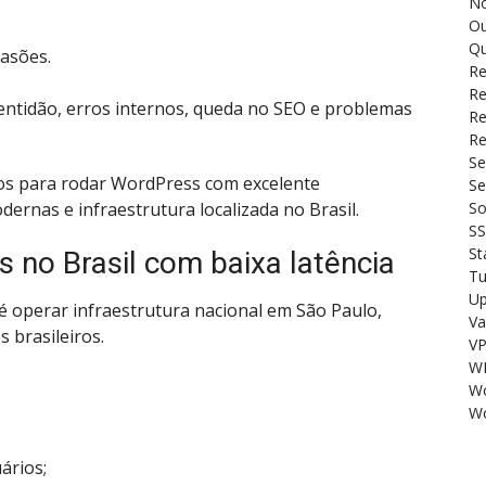
No
Ou
Qu
asões.
Re
Re
tidão, erros internos, queda no SEO e problemas
Re
Re
Se
os para rodar WordPress com excelente
Se
ernas e infraestrutura localizada no Brasil.
So
S
St
no Brasil com baixa latência
Tu
U
é operar infraestrutura nacional em São Paulo,
Va
s brasileiros.
V
W
W
Wo
ários;