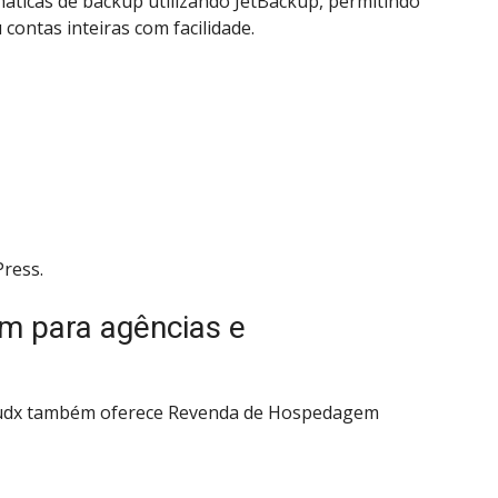
máticas de backup utilizando JetBackup, permitindo
contas inteiras com facilidade.
ress.
 para agências e
loudx também oferece Revenda de Hospedagem