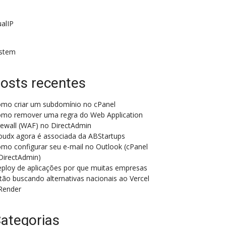
alIP
istem
osts recentes
mo criar um subdomínio no cPanel
mo remover uma regra do Web Application
rewall (WAF) no DirectAdmin
oudx agora é associada da ABStartups
mo configurar seu e-mail no Outlook (cPanel
DirectAdmin)
ploy de aplicações por que muitas empresas
tão buscando alternativas nacionais ao Vercel
Render
ategorias