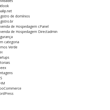
vidades
tlook
alip.net
gistro de domínios
gistro.br
venda de Hospedagem cPanel
venda de Hospedagem Directadmin
gurança
m categoria
mos Verde
SH
artups
toriais
peex
ntagens
PS
HM
ooCommerce
rdPress