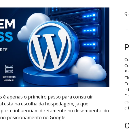
Qu
Is
P
Co
Co
Fi
Cl
Co
e 
De
s é apenas o primeiro passo para construir
es
ial está na escolha da hospedagem, já que
e 
 suporte influenciam diretamente no desempenho do
té no posicionamento no Google.
C