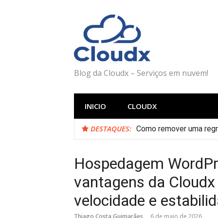
Pular
para
o
conteúdo
Blog da Cloudx – Serviços em nuvem!
INICIO
CLOUDX
DESTAQUES:
Como remover uma regra
Hospedagem WordPre
vantagens da Cloudx 
velocidade e estabili
Thiago Costa Guimarães
6 de maio de 2026