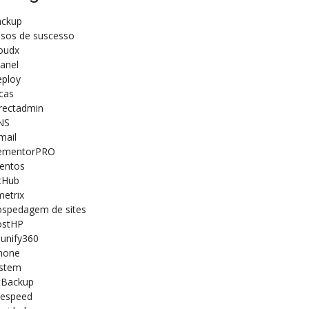
ckup
sos de suscesso
oudx
anel
ploy
cas
rectadmin
NS
mail
ementorPRO
entos
tHub
etrix
spedagem de sites
ostHP
unify360
hone
istem
tBackup
tespeed