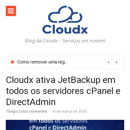
Pular
para
o
conteúdo
Blog da Cloudx – Serviços em nuvem!
Como remover uma regra do Web Application Firewall (WAF) no DirectAdmin
Cloudx ativa JetBackup em
todos os servidores cPanel e
DirectAdmin
Thiago Costa Guimarães
14 de março de 2026